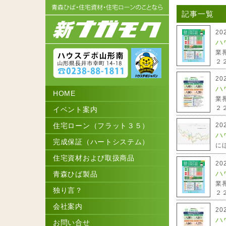
記事一覧
20
ハ
業
２２
20
ハ
HOME
業
２２
イベント案内
住宅ローン（フラット３５）
20
ハ
完成保証（ハートシステム）
に
住宅資材および取扱商品
20
ハ
青森ひば製品
業
独り言？
２２
会社案内
20
ハ
お問い合せ