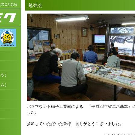
勉強会
３５）
テム）
品
パラマウント硝子工業㈱による、『平成28年省エネ基準』
した。
参加していただいた皆様、ありがとうございました。