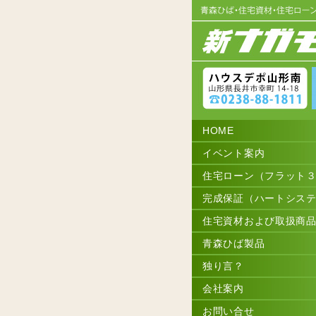
HOME
イベント案内
住宅ローン（フラット
完成保証（ハートシス
住宅資材および取扱商
青森ひば製品
独り言？
会社案内
お問い合せ