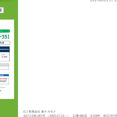
2017/02/23 1
(C) 有限会社 新ナガモク
合計2,596,067件 （2005.07.22～） 記事486頁 今日8件 昨日707件