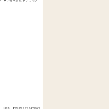
7:55 (C) 有限会社 新ナガモク
 [
login
] Powered by
samidare