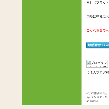
同じ【フラッ
気軽に弊社に
こんな場合で
にほんブログ
(C) 有限会社 新
合計2,596,412
samidare