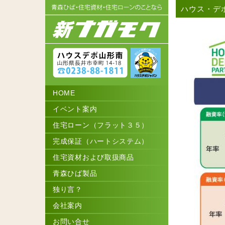
ハウス・デ
HOME
イベント案内
住宅ローン（フラット３５）
完成保証（ハートシステム）
住宅資材および取扱商品
青森ひば製品
独り言？
会社案内
お問い合せ