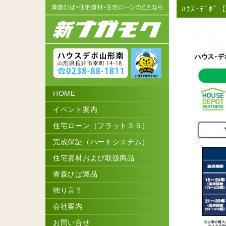
ﾊｳｽ･ﾃﾞﾎ
HOME
イベント案内
住宅ローン（フラット３５）
完成保証（ハートシステム）
住宅資材および取扱商品
青森ひば製品
独り言？
会社案内
お問い合せ