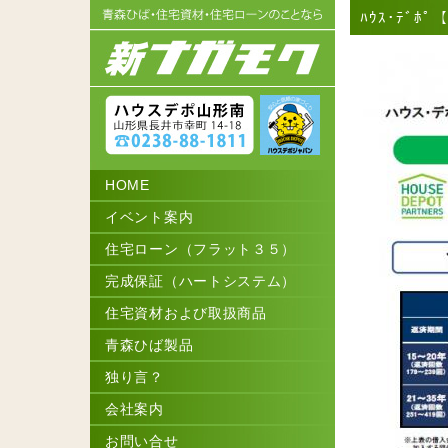
ﾊｳｽ･ﾃﾞﾎ
HOME
イベント案内
住宅ローン（フラット３５）
完成保証（ハートシステム）
住宅資材および取扱商品
青森ひば製品
独り言？
会社案内
お問い合せ